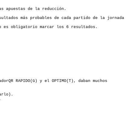
as apuestas de la reducción.
sultados más probables de cada partido de la jornada
o es obligatorio marcar los 6 resultados.
adorQR RAPIDO(G) y el OPTIMO(T), daban muchos
arlo).
.