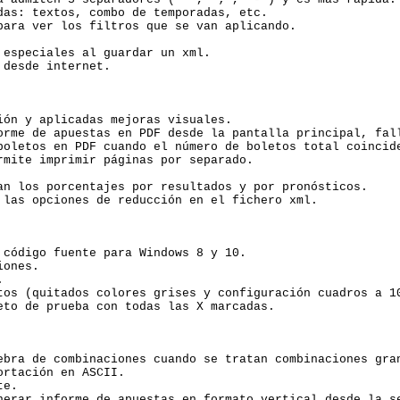
das: textos, combo de temporadas, etc.
para ver los filtros que se van aplicando.
 especiales al guardar un xml.
 desde internet.
ión y aplicadas mejoras visuales.
orme de apuestas en PDF desde la pantalla principal, fal
boletos en PDF cuando el número de boletos total coincid
rmite imprimir páginas por separado.
an los porcentajes por resultados y por pronósticos.
 las opciones de reducción en el fichero xml.
 código fuente para Windows 8 y 10.
iones.
.
tos (quitados colores grises y configuración cuadros a 1
eto de prueba con todas las X marcadas.
ebra de combinaciones cuando se tratan combinaciones gra
ortación en ASCII.
te.
nerar informe de apuestas en formato vertical desde la s