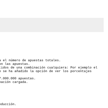
a el número de apuestas totales.
on las apuestas.
tidos de una combinación cualquiera: Por ejemplo el
n se ha añadido la opción de ver los porcentajes
7.000.000 apuestas.
nación cargada.
educción.