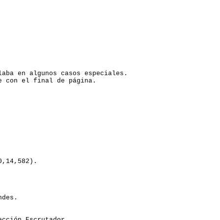
laba en algunos casos especiales.
e con el final de página.
0,14,582).
ndes.
ección Escrutador.