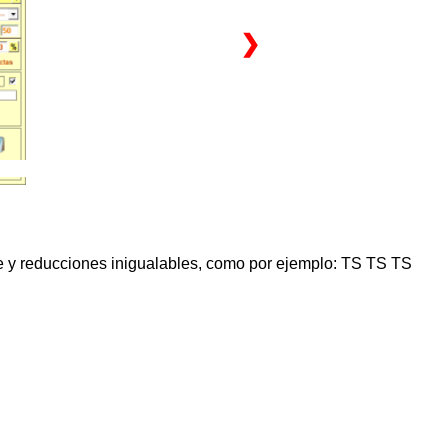
❯
 y reducciones inigualables, como por ejemplo: TS TS TS