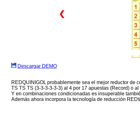
❮
Descargar DEMO
REDQUINIGOL probablemente sea el mejor reductor de com
TS TS TS (3-3-3-3-3-3) al 4 por 17 apuestas (Record) o al
Y en combinaciones condicionadas es insuperable también
Además ahora incorpora la tecnología de reducción RED