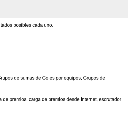
ltados posibles cada uno.
 Grupos de sumas de Goles por equipos, Grupos de
ra de premios, carga de premios desde Internet, escrutador