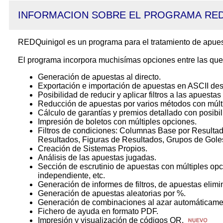
INFORMACION SOBRE EL PROGRAMA RE
REDQuinigol es un programa para el tratamiento de apuest
El programa incorpora muchisímas opciones entre las que
Generación de apuestas al directo.
Exportación e importación de apuestas en ASCII desd
Posibilidad de reducir y aplicar filtros a las apuesta
Reducción de apuestas por varios métodos con múlt
Cálculo de garantías y premios detallado con posibi
Impresión de boletos con múltiples opciones.
Filtros de condiciones: Columnas Base por Resulta
Resultados, Figuras de Resultados, Grupos de Gole
Creación de Sistemas Propios.
Análisis de las apuestas jugadas.
Sección de escrutinio de apuestas con múltiples opci
independiente, etc.
Generación de informes de filtros, de apuestas elimi
Generación de apuestas aleatorias por %.
Generación de combinaciones al azar automáticame
Fichero de ayuda en formato PDF.
Impresión y visualización de códigos QR.