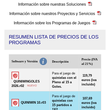
Información sobre nuestras Soluciones
Información sobre nuestros Proyectos y Servicios
Información sobre los Programas de Juegos
RESUMEN LISTA DE PRECIOS DE LOS
PROGRAMAS
Precio (IVA
Software y Versión
Descripción
al 21%)
Para el juego de
119,79
quinielas con el
euros (iva
QUINIWINGOLES
Pleno al 15 a
incluido)
2026.r02
Goles.
Para el juego de
107,69
quinielas con
QUINIWIN 10.r03
euros (iva
15 partidos a
incluido)
1X2.